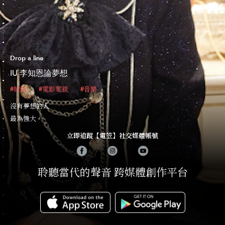
Drop a line
IU 李知恩論夢想
#韓流
#電影電視
#音樂
沒有夢想的人
最為強大。
立即追蹤【電笠】社交媒體帳號
聆聽當代的聲音 跨媒體創作平台