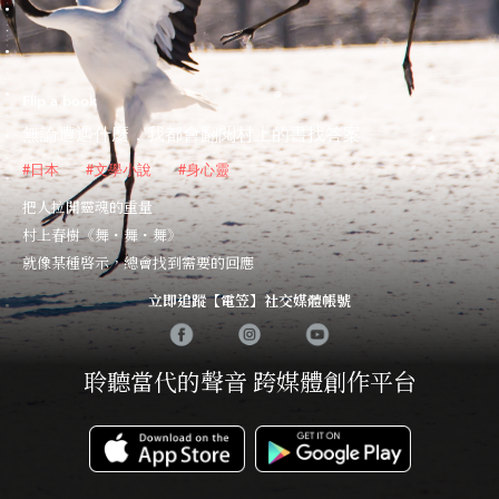
Flip a book
無論遭遇什麼，我都會翻閱村上的書找答案
#日本
#文學小說
#身心靈
把人拉開靈魂的重量
村上春樹《舞・舞・舞》
就像某種啓示，總會找到需要的回應
立即追蹤【電笠】社交媒體帳號
聆聽當代的聲音 跨媒體創作平台