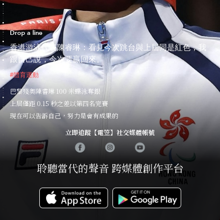
Drop a line
香港游泳代表陳睿琳：看見今次跳台與上屆同是紅色，我
跟自己說，今次要贏回來。
#體育運動
巴黎殘奧陳睿琳 100 米蝶泳奪銀
上屆僅距 0.15 秒之差以第四名完賽
現在可以告訴自己，努力是會有成果的
立即追蹤【電笠】社交媒體帳號
聆聽當代的聲音 跨媒體創作平台