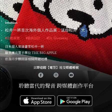
Intuition
松井一將首次海外個人作品展，送你松井「犬」手挽袋
#活動展覽
#藝術設計
#DL Giveaway
日本超人氣插畫家松井一將
聯乘潮流買手單位 THE BIG APPLE
依指示步驟回答相關問題送禮
立即追蹤【電笠】社交媒體帳號
聆聽當代的聲音 跨媒體創作平台