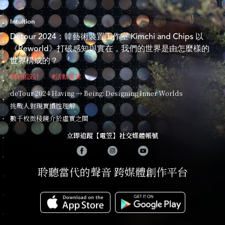
Intuition
Detour 2024：韓藝術裝置工作室 Kimchi and Chips 以
《Reworld》打破感知與實在，我們的世界是由怎麼樣的
世界構成的？
#藝術設計
#活動展覽
deTour 2024 Having → Being: Designing Inner Worlds
挑戰人對現實慣性理解
數千枚微稜鏡介於虛實之間
立即追蹤【電笠】社交媒體帳號
聆聽當代的聲音 跨媒體創作平台