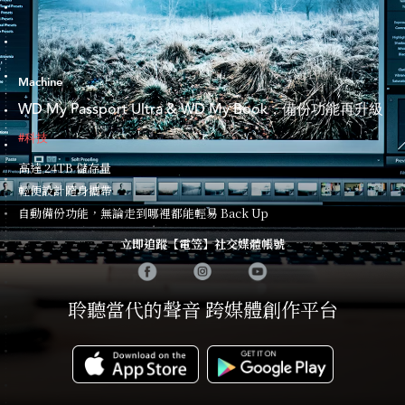
Machine
WD My Passport Ultra & WD My Book，備份功能再升級
#科技
高達 24TB 儲存量
輕便設計隨身攜帶
自動備份功能，無論走到哪裡都能輕易 Back Up
立即追蹤【電笠】社交媒體帳號
聆聽當代的聲音 跨媒體創作平台