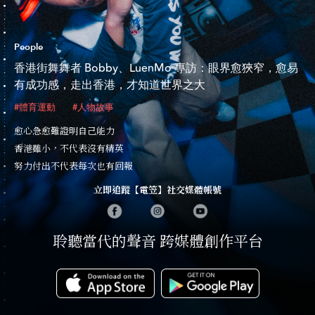
People
香港街舞舞者 Bobby、LuenMo 專訪：眼界愈狹窄，愈易
有成功感，走出香港，才知道世界之大
#體育運動
#人物故事
愈心急愈難證明自己能力
香港雖小，不代表沒有精英
努力付出不代表每次也有回報
立即追蹤【電笠】社交媒體帳號
聆聽當代的聲音 跨媒體創作平台