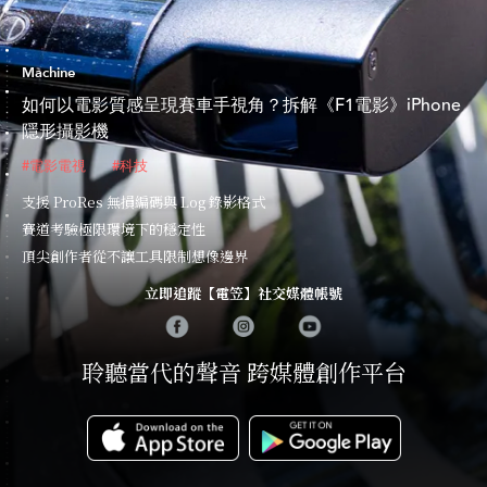
Machine
如何以電影質感呈現賽車手視角？拆解《F1電影》iPhone
隱形攝影機
#電影電視
#科技
支援 ProRes 無損編碼與 Log 錄影格式
賽道考驗極限環境下的穩定性
頂尖創作者從不讓工具限制想像邊界
立即追蹤【電笠】社交媒體帳號
聆聽當代的聲音 跨媒體創作平台