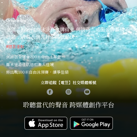
Drop a line
全運二百米自由泳決賽金牌得主 何詩蓓：這面金牌贏得不
輕鬆，過去八個月好多高低起伏。
#體育運動
何詩蓓全運會200米自由泳奪金
雖未達最佳狀態但漸入佳境
將出戰100米自由泳預賽，續爭佳績
立即追蹤【電笠】社交媒體帳號
聆聽當代的聲音 跨媒體創作平台