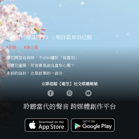
Drop a line
張敬軒《櫻花樹下》：明日花 昨日已開
#音樂
#身心靈
櫻花開落自有時，不必糾纏於「若當初」
若櫻花重開，可有勇氣說出當年心聲？
未拆的信封，也是故事的一部分
立即追蹤【電笠】社交媒體帳號
聆聽當代的聲音 跨媒體創作平台