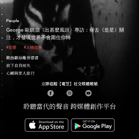
People
George 歐鎮灝《出甚麼風頭》專訪：褪去《造星》關
注，才發現世界不會圍住你轉
#音樂
#人物故事
歌曲獻給離世婆婆
放下自我迷失
心願與家人旅行
立即追蹤【電笠】社交媒體帳號
聆聽當代的聲音 跨媒體創作平台