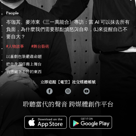
People
岑珈其、麥沛東《三一萬能合》專訪：當 AI 可以抹去所有
負面，為什麼我們需要那點憤怒與自卑，(L)來提醒自己不
要自大？
#人物故事
#舞台藝術
以喜劇包裝嚴肅命題
把自身濕疹搬上舞台
我想留下不好的東西
立即追蹤【電笠】社交媒體帳號
聆聽當代的聲音 跨媒體創作平台