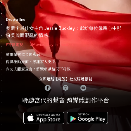
Drop a line
奧斯卡最佳女主角 Jessie Buckley：獻給每位母親心中那
份美麗而混亂的情感。
#電影電視
#Movies Stay in Theaters
愛爾蘭首位金像影后
得獎激動掩面，感謝家人支持
向丈夫甜蜜宣言，將獎項獻給天下母親
立即追蹤【電笠】社交媒體帳號
聆聽當代的聲音 跨媒體創作平台