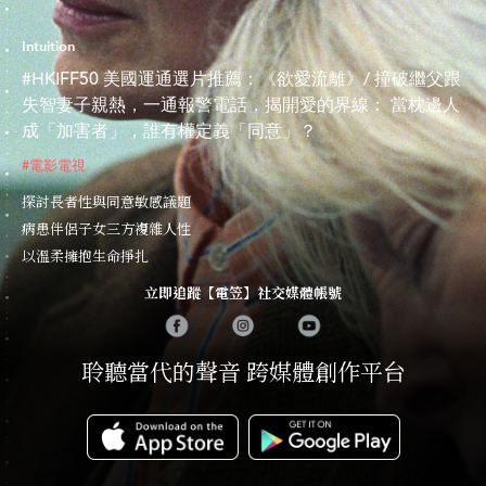
Intuition
#HKIFF50 美國運通選片推薦：《欲愛流離》/ 撞破繼父跟
失智妻子親熱，一通報警電話，揭開愛的界線： 當枕邊人
成「加害者」，誰有權定義「同意」？
#電影電視
探討長者性與同意敏感議題
病患伴侶子女三方複雜人性
以溫柔擁抱生命掙扎
立即追蹤【電笠】社交媒體帳號
聆聽當代的聲音 跨媒體創作平台