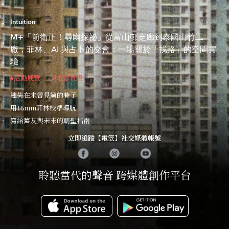
Intuition
M+「前衛正！尋幽探祕」從富山邨走廊到泰國山竹工
廠，菲林、AI 與占卜的交會：一場關於「找路」的空間實
驗
#活動展覽
#電影電視
迷失在未曾見過的巷子
用16mm菲林校準導航
寫給舊友與未來的朝聖指南
立即追蹤【電笠】社交媒體帳號
聆聽當代的聲音 跨媒體創作平台