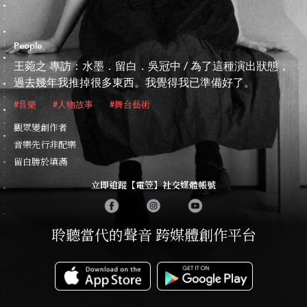
People
王菀之 專訪：水墨．留白．吳冠中 / 為了這種演出狀態，
過去幾年我推掉很多東西。我覺得我已準備好了。
#音樂
#人物故事
#舞台藝術
觀眾變創作者
音樂先行非配樂
留白勝於填滿
立即追蹤【電笠】社交媒體帳號
聆聽當代的聲音 跨媒體創作平台