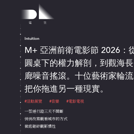
Intuition
M+ 亞洲前衛電影節 2026：
圓桌下的權力解剖，到觀海長
廊噪音搖滾。十位藝術家輪流
把你拖進另一種現實。
#活動展覽
#音樂
#電影電視
一張通行證三天不間斷
悄悄改寫觀看城市的方式
徹底砸碎觀影慣性