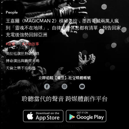
People
王嘉爾《MAGICMAN 2》橫掃美拉，墨西哥城兩萬人瘋
到「靈魂不在地球」。自律得連休息都有清單：預告回家
充電後強勢回歸亞洲
#音樂
#人物故事
美拉巡演狂熱破紀錄
搏命演出與觀眾共鳴
天倫之樂不忘前進
立即追蹤【電笠】社交媒體帳號
聆聽當代的聲音 跨媒體創作平台