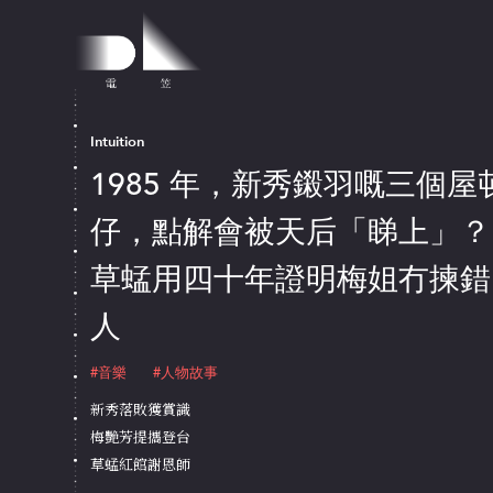
Intuition
1985 年，新秀鎩羽嘅三個屋
仔，點解會被天后「睇上」？
草蜢用四十年證明梅姐冇揀錯
人
#音樂
#人物故事
新秀落敗獲賞識
梅艷芳提攜登台
草蜢紅館謝恩師