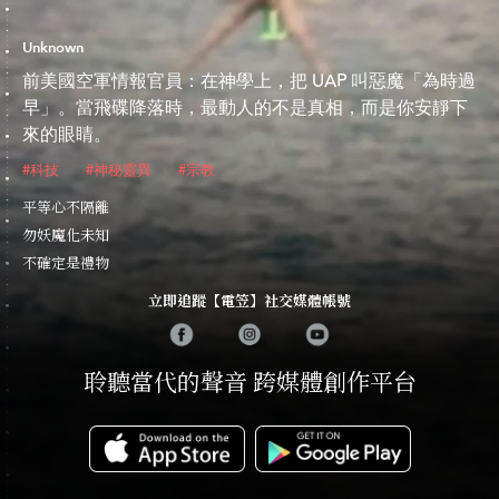
Unknown
前美國空軍情報官員：在神學上，把 UAP 叫惡魔「為時過
早」。當飛碟降落時，最動人的不是真相，而是你安靜下
來的眼睛。
#科技
#神秘靈異
#宗教
平等心不隔離
勿妖魔化未知
不確定是禮物
立即追蹤【電笠】社交媒體帳號
聆聽當代的聲音 跨媒體創作平台