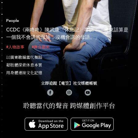
People
CCDC《兩咚咚》陳武康〈休息記〉專訪：「廣東話算是
一個我不會講的母語，沒機會講的母語。」
#人物故事
#舞台藝術
以廣東歌編當代舞蹈
藉肢體探索休息本質
用身體連接文化記憶
立即追蹤【電笠】社交媒體帳號
聆聽當代的聲音 跨媒體創作平台