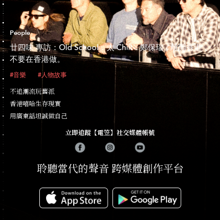
People
廿四味 專訪：Old School．太 Chill．鄭保瑞 / 離開香港，
不要在香港做。
#音樂
#人物故事
不追潮流玩舊派
香港嘻哈生存現實
用廣東話坦誠做自己
立即追蹤【電笠】社交媒體帳號
聆聽當代的聲音 跨媒體創作平台