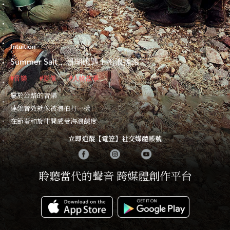
Intuition
Summer Salt，珊瑚礁遇上衝浪搖滾
#音樂
#影像
#人物故事
屬於公路的音樂
連綿音效就像被浪拍打一樣
在節奏和旋律間感受海浪鹹度
立即追蹤【電笠】社交媒體帳號
聆聽當代的聲音 跨媒體創作平台